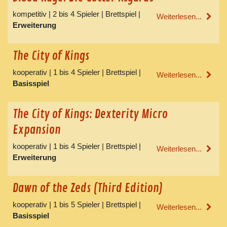
kompetitiv | 2 bis 4 Spieler
| Brettspiel |
Weiterlesen...
Erweiterung
The City of Kings
kooperativ | 1 bis 4 Spieler
| Brettspiel |
Weiterlesen...
Basisspiel
The City of Kings: Dexterity Micro
Expansion
kooperativ | 1 bis 4 Spieler
| Brettspiel |
Weiterlesen...
Erweiterung
Dawn of the Zeds (Third Edition)
kooperativ | 1 bis 5 Spieler
| Brettspiel |
Weiterlesen...
Basisspiel