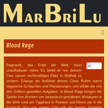
Blood Rage
Ragnarök, das Ende der Welt, rückt
unaufhaltsam näher. Es bleibt dir nur, deinem
Clan seinen rechtmäßigen Platz in Wallhall zu
sichern. Erlange als Anführer deines Clans Ruhm durch
siegreiche Schlachten und Plünderungen und erfülle die von
den Göttern gestellten Aufgaben. In Blood Rage bringen die
Spieler ihre Armeen von fantastisch gestalteten Miniaturen in
der Welt rund um Yggdrasil in Position und führen sie in die
Schlacht. Nur wer seinen Clan mit der besten Strategie