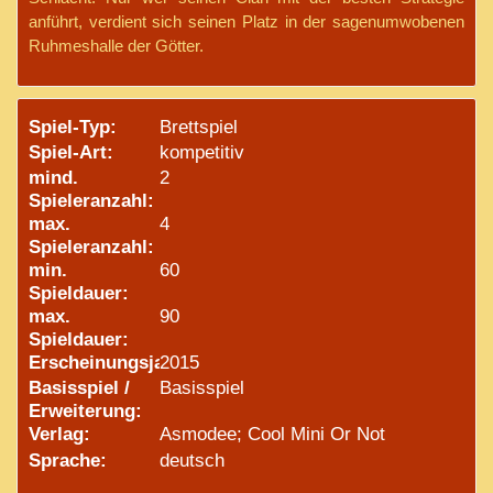
anführt, verdient sich seinen Platz in der sagenumwobenen
Ruhmeshalle der Götter.
Spiel-Typ:
Brettspiel
Spiel-Art:
kompetitiv
mind.
2
Spieleranzahl:
max.
4
Spieleranzahl:
min.
60
Spieldauer:
max.
90
Spieldauer:
Erscheinungsjahr:
2015
Basisspiel /
Basisspiel
Erweiterung:
Verlag:
Asmodee; Cool Mini Or Not
Sprache:
deutsch