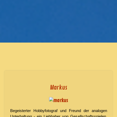
Markus
Begeisterter Hobbyfotograf und Freund der analogen
Unterhaltung - ein Liebhaber von Gesellschaftsspielen.