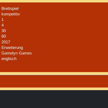
Brettspiel
kompetitiv
1
4
30
60
2017
Erweiterung
Gamelyn Games
englisch