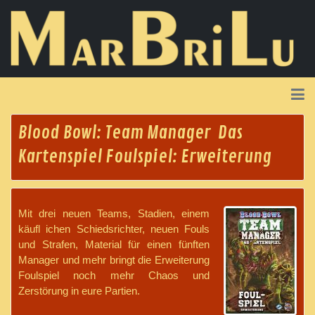
Blood Bowl: Team Manager  Das
Kartenspiel Foulspiel: Erweiterung
Mit drei neuen Teams, Stadien, einem
käufl ichen Schiedsrichter, neuen Fouls
und Strafen, Material für einen fünften
Manager und mehr bringt die Erweiterung
Foulspiel noch mehr Chaos und
Zerstörung in eure Partien.